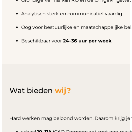
Grondige kennis van RO en de Omgevingswet
Analytisch sterk en communicatief vaardig
Oog voor bestuurlijke en maatschappelijke be
Beschikbaar voor
24–36 uur per week
Wat bieden
wij?
Hard werken mag beloond worden. Daarom krijg je 
schaal
10–11A
(CAO Gemeenten), met een ma