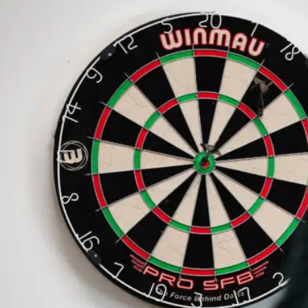
Over de
functie
Als adviseur RO ondersteun je gemeenten bij het 
adviseert over plannen, initiatieven en beleidsvraa
zekerheid en continuïteit.
Je bent inhoudelijk sterk en weet complexe vraagst
en de uitvoerbaarheid in de praktijk.
Je werkzaamheden bestaan onder andere uit:
Adviseren over ruimtelijke initiatieven en ont
Beoordelen van plannen, voorstellen en belei