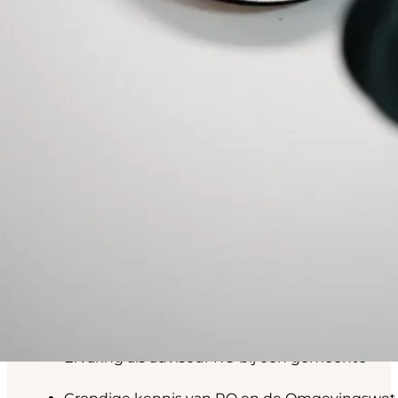
Afstemmen met collega’s, initiatiefnemers en 
Meedenken over ruimtelijke strategie en belei
Bijdragen aan zorgvuldige besluitvorming
Wie ben
jij
?
Je combineert inhoud met overzicht:
Ervaring als adviseur RO bij een gemeente