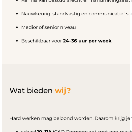
Kennis van bestuursrecht en handhavingsins
Nauwkeurig, standvastig en communicatief st
Medior of senior niveau
Beschikbaar voor
24–36 uur per week
Wat bieden
wij?
Hard werken mag beloond worden. Daarom krijg je 
schaal
10–11A
(CAO Gemeenten), met een ma